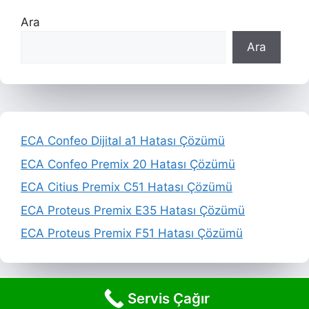
Ara
Ara
ECA Confeo Dijital a1 Hatası Çözümü
ECA Confeo Premix 20 Hatası Çözümü
ECA Citius Premix C51 Hatası Çözümü
ECA Proteus Premix E35 Hatası Çözümü
ECA Proteus Premix F51 Hatası Çözümü
Servis Çağır
© 2026 ECA Servis
• Built with
GeneratePress