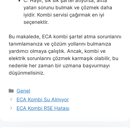
C: Hayır, sık sık şartel atıyorsa, altta
yatan sorunu bulmak ve çözmek daha
iyidir. Kombi servisi çağırmak en iyi
seçenektir.
Bu makalede, ECA kombi şartel atma sorunlarını
tanımlamanıza ve çözüm yollarını bulmanıza
yardımcı olmaya çalıştık. Ancak, kombi ve
elektrik sorunlarını çözmek karmaşık olabilir, bu
nedenle her zaman bir uzmana başvurmayı
düşünmelisiniz.
Kategoriler
Genel
ECA Kombi Su Almıyor
ECA Kombi R5E Hatası